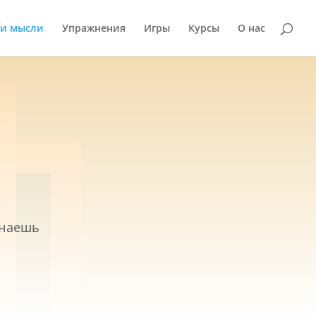
и мысли
Упражнения
Игры
Курсы
О нас
инаешь