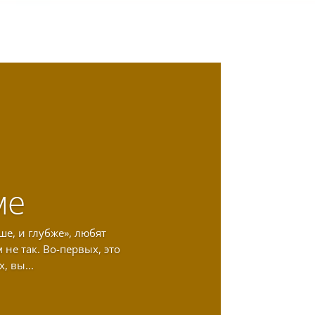
ме
ше, и глубже», любят
не так. Во-первых, это
, вы...